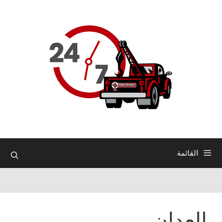
نتقل
لى
لمحتوى
القائمة
العدان