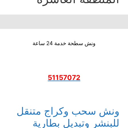
ونش سطحة خدمة 24 ساعة
51157072
ونش سحب وكراج متنقل
للبنشر وتبديل بطارية