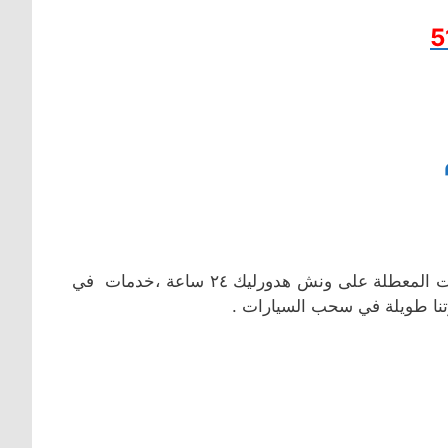
5
سحب السيارات في علي صباح السالم (ام الهيمان) ونقل المركبات المعطلة على ونش هدورليك ٢٤ ساعة ،خدمات في
تنا طويلة في سحب السيارات .