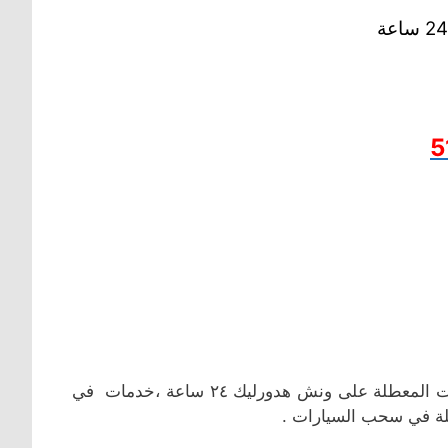
5
سحب السيارات في ام الهيمان (علي صباح السالم) ونقل المركبات المعطلة على ونش هدورليك ٢٤ ساعة ،خدمات في
يلة في سحب السيارات .