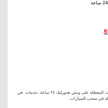
5
سحب السيارات في ام الهيمان (علي صباح السالم) ونقل المركبات المعطلة على ونش هدورليك ٢٤ ساعة ،خدمات في
يلة في سحب السيارات .