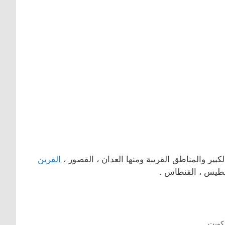
بة ‎ومنها العدان ، القصور ،
القرين
فنيطيس ، الفنطاس .
كويت