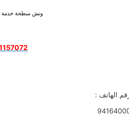
ونش سطحة خدمة 24 ساعة
1157072
قم الهاتف :
9416400