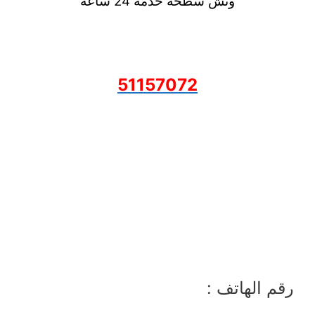
ونش سطحة خدمة 24 ساعة
51157072
رقم الهاتف :